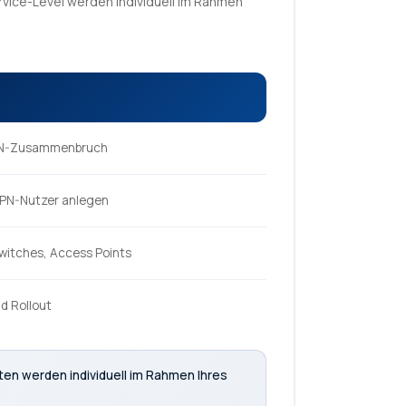
rvice-Level werden individuell im Rahmen
 VPN-Zusammenbruch
VPN-Nutzer anlegen
itches, Access Points
d Rollout
iten werden individuell im Rahmen Ihres