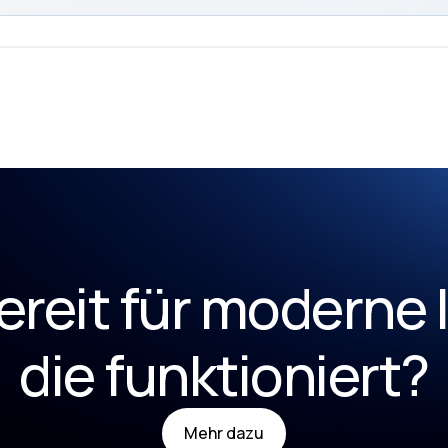
ereit für moderne I
die funktioniert?
Mehr dazu