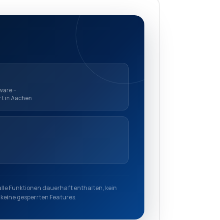
ware –
rt in Aachen
alle Funktionen dauerhaft enthalten, kein
keine gesperrten Features.