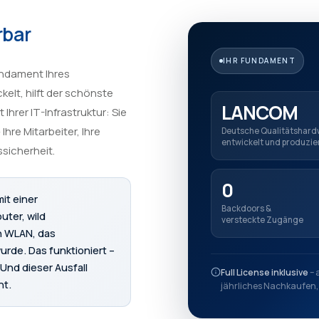
rbar
IHR FUNDAMENT
Fundament Ihres
lt, hilft der schönste
LANCOM
Ihrer IT-Infrastruktur: Sie
 Ihre Mitarbeiter, Ihre
Deutsche Qualitätshard
entwickelt und produzie
sicherheit.
0
it einer
Backdoors &
ter, wild
versteckte Zugänge
n WLAN, das
urde. Das funktioniert –
 Und dieser Ausfall
Full License inklusive
– 
nt.
jährliches Nachkaufen, 