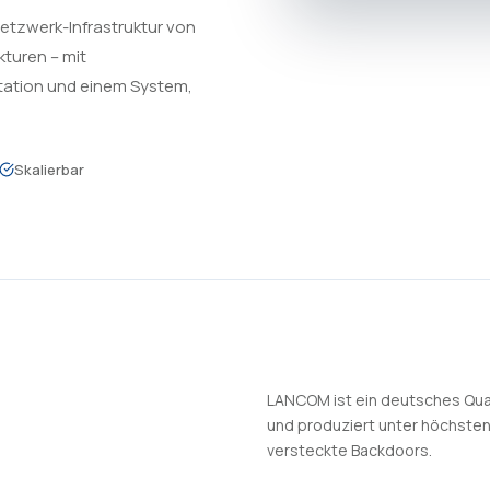
Netzwerk-Infrastruktur von
kturen – mit
tation und einem System,
Skalierbar
LANCOM ist ein deutsches Qua
und produziert unter höchste
versteckte Backdoors.