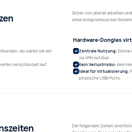
Sicher von überall arbeiten u
nzen
ohne Kompromisse bei Sicherhe
)
Hardware-Dongles virt
erbunden, als wären sie ein
Zentrale Nutzung:
Einmal 
via VPN nutzbar.
reifen verschlüsselt auf
Kein Verlustrisiko:
Kein He
Ideal für Virtualisierung:
P
physische USB-Ports.
onszeiten
Die folgenden Zeiten sind Rich