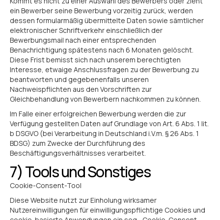
Kommt es nicht zu einer Auswahl des Bewerbers oder zieht
ein Bewerber seine Bewerbung vorzeitig zurück, werden
dessen formularmäßig übermittelte Daten sowie sämtlicher
elektronischer Schriftverkehr einschließlich der
Bewerbungsmail nach einer entsprechenden
Benachrichtigung spätestens nach 6 Monaten gelöscht.
Diese Frist bemisst sich nach unserem berechtigten
Interesse, etwaige Anschlussfragen zu der Bewerbung zu
beantworten und gegebenenfalls unseren
Nachweispflichten aus den Vorschriften zur
Gleichbehandlung von Bewerbern nachkommen zu können.
Im Falle einer erfolgreichen Bewerbung werden die zur
Verfügung gestellten Daten auf Grundlage von Art. 6 Abs. 1 lit.
b DSGVO (bei Verarbeitung in Deutschland i.V.m. § 26 Abs. 1
BDSG) zum Zwecke der Durchführung des
Beschäftigungsverhältnisses verarbeitet.
7) Tools und Sonstiges
Cookie-Consent-Tool
Diese Website nutzt zur Einholung wirksamer
Nutzereinwilligungen für einwilligungspflichtige Cookies und
cookie-basierte Anwendungen ein sog. „Cookie-Consent-